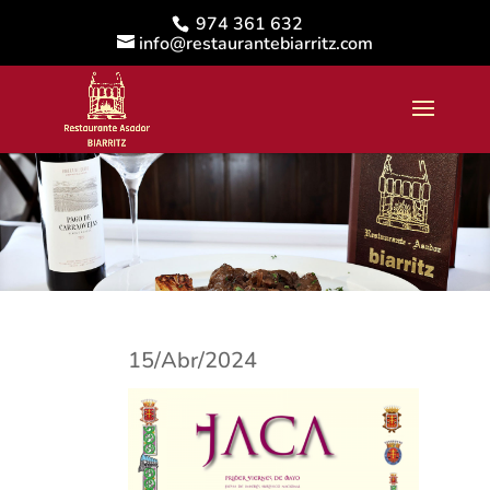
Skip
974 361 632
to
info@restaurantebiarritz.com
content
15/Abr/2024