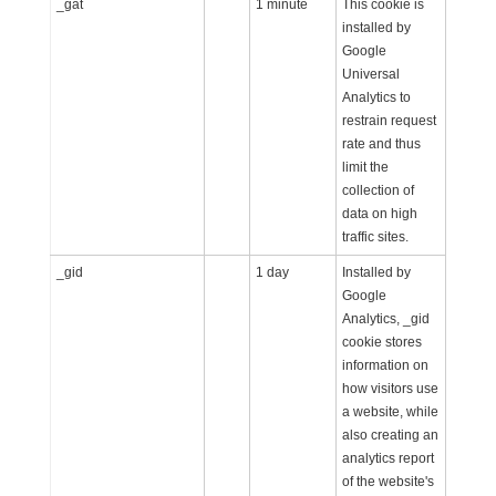
_gat
1 minute
This cookie is
installed by
Google
Universal
Analytics to
restrain request
rate and thus
limit the
collection of
data on high
traffic sites.
_gid
1 day
Installed by
Google
Analytics, _gid
cookie stores
information on
how visitors use
a website, while
also creating an
analytics report
of the website's