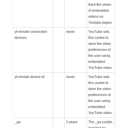
track the views
of embedded
videos on
Youtube pages.
yt-remote-connected-
never
YouTube sets
devices
this cookie to
store the video
preferences of
the user using
embedded
YouTube video.
yt-remote-device-id
never
YouTube sets
this cookie to
store the video
preferences of
the user using
embedded
YouTube video.
_ga
2 years
The _ga cookie,