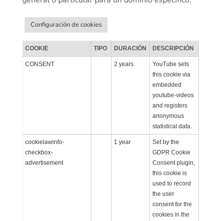
general o particular para un dominio específico.
Configuración de cookies
COOKIE
TIPO
DURACIÓN
DESCRIPCIÓN
CONSENT
2 years
YouTube sets
this cookie via
embedded
youtube-videos
and registers
anonymous
statistical data.
cookielawinfo-
1 year
Set by the
checkbox-
GDPR Cookie
advertisement
Consent plugin,
this cookie is
used to record
the user
consent for the
cookies in the