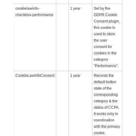
cookielawinfo-
1 year
Set by the
checkbox-performance
GDPR Cookie
Consent plugin,
this cookie is
used to store
the user
consent for
cookies in the
category
"Performance".
CookieLawInfoConsent
1 year
Records the
default button
state of the
corresponding
category & the
status of CCPA.
It works only in
coordination
with the primary
cookie.