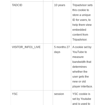
TADCID
10 years
Tripadvisor sets
this cookie to
store a unique
ID for users, to
help them view
embedded
content from
Tripadvisor.
VISITOR_INFO1_LIVE
5 months 27
A cookie set by
days
YouTube to
measure
bandwidth that
determines
whether the
user gets the
new or old
player interface.
YSC
session
YSC cookie is
set by Youtube
and is used to